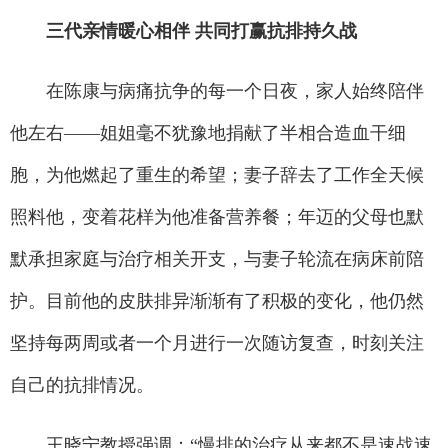
三代亲情暖心相伴 共同打赢抗排持久战
在陈康与病痛抗争的每一个日夜，家人始终陪伴
他左右——姐姐毫不犹豫地捐献了半相合造血干细
胞，为他燃起了重生的希望；妻子辞去了工作全天候
照料他，变着花样为他准备营养餐；年迈的父母也默
默承担家庭与治疗相关开支，与妻子轮流在病床前陪
护。目前他的皮肤排异渐渐有了积极的变化，他仍然
坚持每两周或者一个月进行一次随访复查，时刻关注
自己的抗排情况。
王晓宁教授强调：“慢排的治疗从来都不是速战速