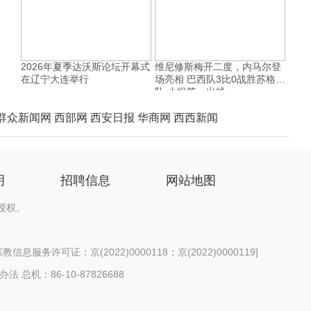
2026年夏季达沃斯论坛开幕式
维尼修斯梅开二度，内马尔登
在辽宁大连举行
场亮相 巴西队3比0战胜苏格兰
队 小组第一出线
群众新闻网
西部网
西安日报
华商网
西西新闻
明
招聘信息
网站地图
授权。
信息服务许可证：京(2022)0000118；京(2022)0000119
]
办法
总机：86-10-87826688