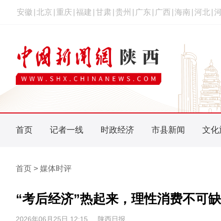
安徽
|
北京
|
重庆
|
福建
|
甘肃
|
贵州
|
广东
|
广西
|
海南
|
河北
|
首页
记者一线
时政经济
市县新闻
文化
首页 > 媒体时评
“考后经济”热起来，理性消费不可
2026年06月25日 12:15
陕西日报