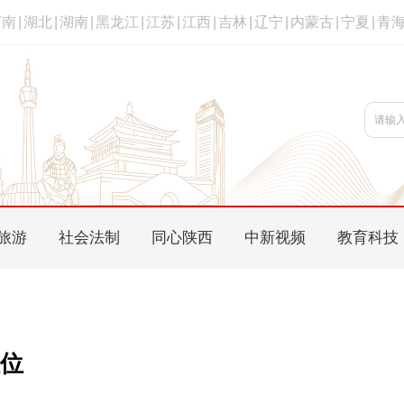
河南
|
湖北
|
湖南
|
黑龙江
|
江苏
|
江西
|
吉林
|
辽宁
|
内蒙古
|
宁夏
|
青
旅游
社会法制
同心陕西
中新视频
教育科技
缺位