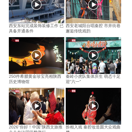
西安东站完成装饰装修工作 已
西安老城阳台唱秦腔 市井街巷
具备开通条件
邂逅传统戏韵
250件希腊黄金珍宝亮相陕西
秦岭小虎队集体庆生 萌态十足
历史博物馆
迎“六一”
2026“你好！中国”陕西文旅推
扮相入戏 秦腔妆造圆大众戏曲