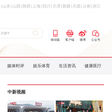
海
|
山东
|
山西
|
陕西
|
上海
|
四川
|
天津
|
新疆
|
兵团
|
云南
|
浙江
移动版
客户端
微博
公众号
媒体时评
娱乐体育
生活资讯
健康医疗
中新视频