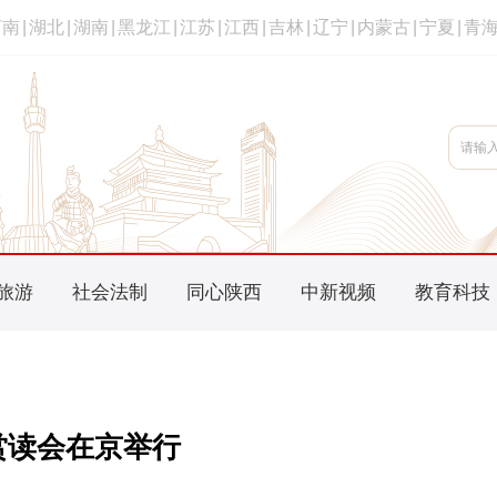
河南
|
湖北
|
湖南
|
黑龙江
|
江苏
|
江西
|
吉林
|
辽宁
|
内蒙古
|
宁夏
|
青
旅游
社会法制
同心陕西
中新视频
教育科技
赏读会在京举行