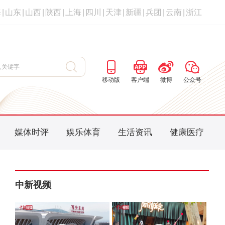
海
|
山东
|
山西
|
陕西
|
上海
|
四川
|
天津
|
新疆
|
兵团
|
云南
|
浙江
移动版
客户端
微博
公众号
媒体时评
娱乐体育
生活资讯
健康医疗
中新视频