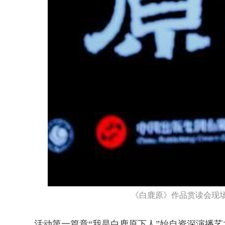
《白鹿原》作品赏读会现
活动第一篇章“我是白鹿原下人”始自资深演播艺