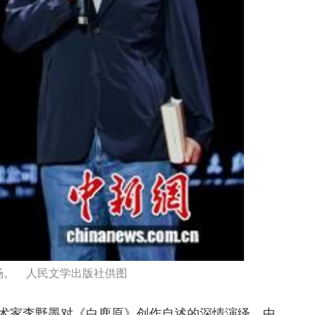
场。 人民文学出版社供图
术家李野墨对《白鹿原》创作自述的深情演绎。中