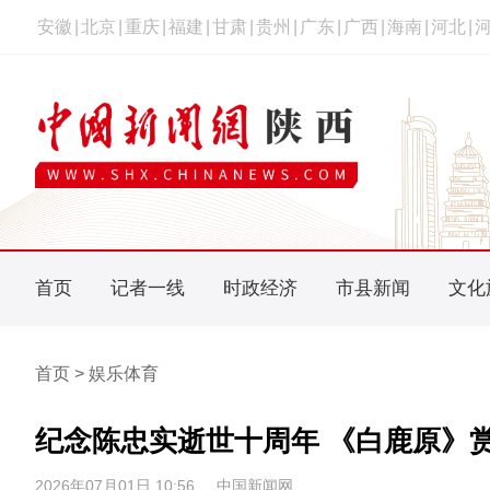
安徽
|
北京
|
重庆
|
福建
|
甘肃
|
贵州
|
广东
|
广西
|
海南
|
河北
|
首页
记者一线
时政经济
市县新闻
文化
首页 > 娱乐体育
纪念陈忠实逝世十周年 《白鹿原》
2026年07月01日 10:56
中国新闻网