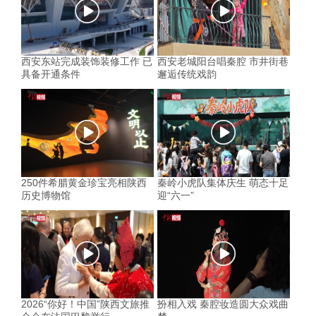
西安东站完成装饰装修工作 已
西安老城阳台唱秦腔 市井街巷
具备开通条件
邂逅传统戏韵
250件希腊黄金珍宝亮相陕西
秦岭小虎队集体庆生 萌态十足
历史博物馆
迎“六一”
2026“你好！中国”陕西文旅推
扮相入戏 秦腔妆造圆大众戏曲