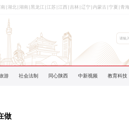
河南
|
湖北
|
湖南
|
黑龙江
|
江苏
|
江西
|
吉林
|
辽宁
|
内蒙古
|
宁夏
|
青
旅游
社会法制
同心陕西
中新视频
教育科技
在做