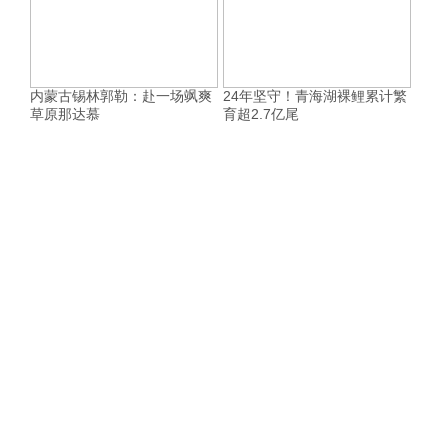
内蒙古锡林郭勒：赴一场飒爽
24年坚守！青海湖裸鲤累计繁
草原那达慕
育超2.7亿尾