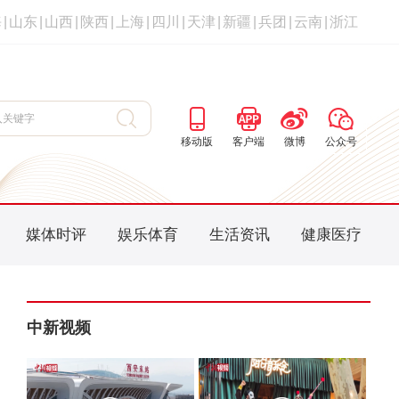
海
|
山东
|
山西
|
陕西
|
上海
|
四川
|
天津
|
新疆
|
兵团
|
云南
|
浙江
移动版
客户端
微博
公众号
媒体时评
娱乐体育
生活资讯
健康医疗
中新视频