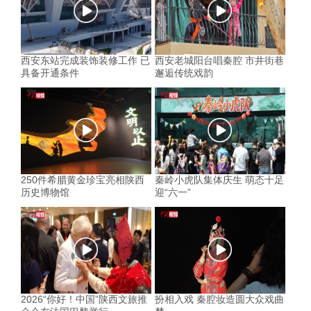
西安东站完成装饰装修工作 已
西安老城阳台唱秦腔 市井街巷
具备开通条件
邂逅传统戏韵
250件希腊黄金珍宝亮相陕西
秦岭小虎队集体庆生 萌态十足
历史博物馆
迎“六一”
2026“你好！中国”陕西文旅推
扮相入戏 秦腔妆造圆大众戏曲