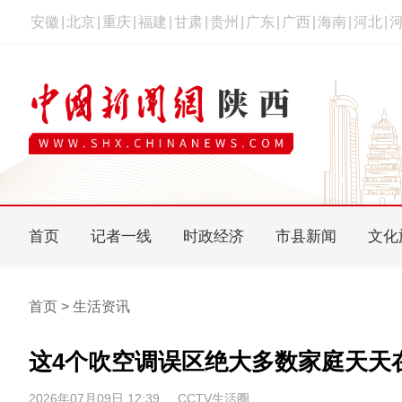
安徽
|
北京
|
重庆
|
福建
|
甘肃
|
贵州
|
广东
|
广西
|
海南
|
河北
|
首页
记者一线
时政经济
市县新闻
文化
首页 > 生活资讯
这4个吹空调误区绝大多数家庭天天
2026年07月09日 12:39
CCTV生活圈