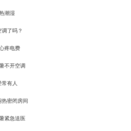
热潮湿
空调了吗？
心疼电费
暑不开空调
经常有人
闷热密闭房间
暑紧急送医