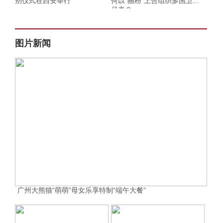
别仪式在西安举行
何以“圈粉”上合组织多国卫生
代表？
图片新闻
广州大熊猫“萌萌”母女乐享特制“端午大餐”