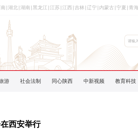
河南
|
湖北
|
湖南
|
黑龙江
|
江苏
|
江西
|
吉林
|
辽宁
|
内蒙古
|
宁夏
|
青
旅游
社会法制
同心陕西
中新视频
教育科技
会在西安举行