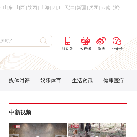
海
|
山东
|
山西
|
陕西
|
上海
|
四川
|
天津
|
新疆
|
兵团
|
云南
|
浙江
移动版
客户端
微博
公众号
媒体时评
娱乐体育
生活资讯
健康医疗
中新视频