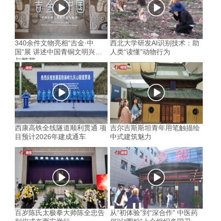
340余件文物亮相“吉金·中
西北大学研发AI识别技术：助
国”展 讲述中国青铜文明兴起
人类“读懂”动物行为
与繁荣
西康高铁全线隧道顺利贯通 项
吉尔吉斯斯坦青年用笔触描绘
目预计2026年建成通车
中式建筑魅力
百岁陈氏太极拳大师陈全忠告
从“初体验”到“深合作” 中医药