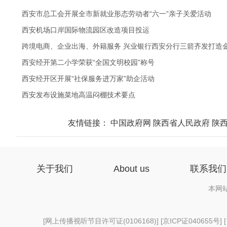
.
西安市总工会开展全市新就业形态劳动者“六一”亲子关爱活动
.
西安机场口岸国际物流园区改造项目投运
.
跨境电商、企业出海、外籍服务 兴业银行西安分行三箭齐发打造
.
西安经开第二小学荣获“全国文明校园”称号
.
西安经开区开展“社保服务进万家”助企活动
.
西安发布设施菜地高温闷棚技术要点
友情链接：
中国政府网
陕西省人民政府
陕
关于我们
About us
联系我们
本网
[
网上传播视听节目许可证(0106168)
] [
京ICP证040655号
] 