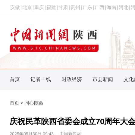
安徽
|
北京
|
重庆
|
福建
|
甘肃
|
贵州
|
广东
|
广西
|
海南
|
河北
|
首页
记者一线
时政经济
市县新闻
文化
首页 > 同心陕西
庆祝民革陕西省委会成立70周年大
2025年05月30日 09:43
中国新闻网