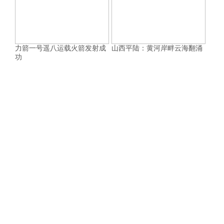
力箭一号遥八运载火箭发射成
山西平陆：黄河岸畔云海翻涌
功