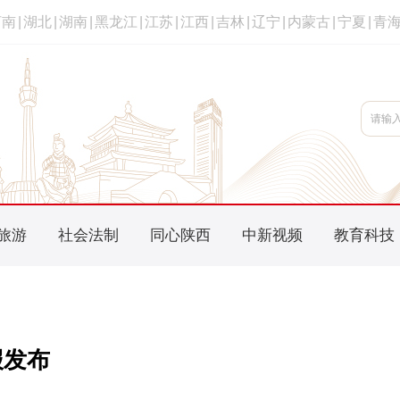
河南
|
湖北
|
湖南
|
黑龙江
|
江苏
|
江西
|
吉林
|
辽宁
|
内蒙古
|
宁夏
|
青
旅游
社会法制
同心陕西
中新视频
教育科技
报发布