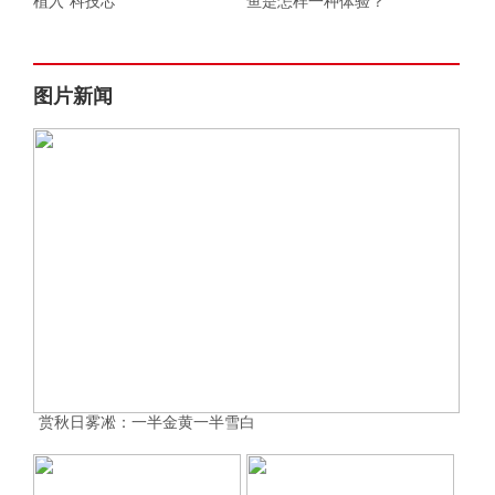
植入“科技芯”
鱼是怎样一种体验？
图片新闻
赏秋日雾凇：一半金黄一半雪白