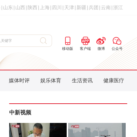
海
|
山东
|
山西
|
陕西
|
上海
|
四川
|
天津
|
新疆
|
兵团
|
云南
|
浙江
移动版
客户端
微博
公众号
媒体时评
娱乐体育
生活资讯
健康医疗
中新视频