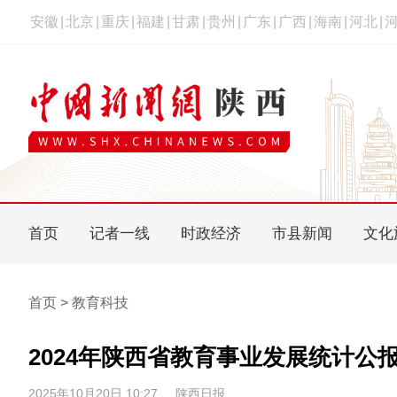
安徽
|
北京
|
重庆
|
福建
|
甘肃
|
贵州
|
广东
|
广西
|
海南
|
河北
|
首页
记者一线
时政经济
市县新闻
文化
首页 > 教育科技
2024年陕西省教育事业发展统计公
2025年10月20日 10:27
陕西日报