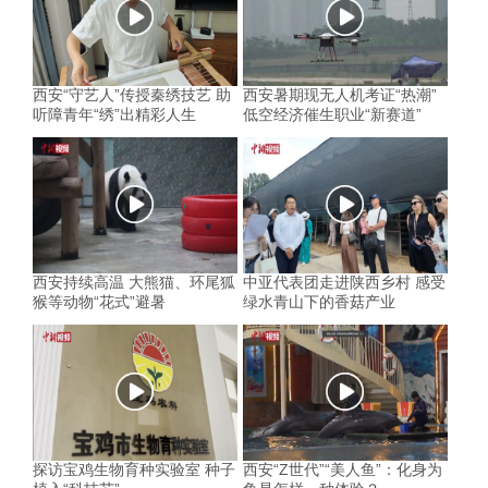
西安“守艺人”传授秦绣技艺 助
西安暑期现无人机考证“热潮”
听障青年“绣”出精彩人生
低空经济催生职业“新赛道”
西安持续高温 大熊猫、环尾狐
中亚代表团走进陕西乡村 感受
猴等动物“花式”避暑
绿水青山下的香菇产业
探访宝鸡生物育种实验室 种子
西安“Z世代”“美人鱼”：化身为